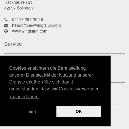
Hackhausen 2c
42697
Solingen
02173 297 20 15
headoffice@wingtsjun.com
www.wingtsjun.com
Service
Kontakt
Datenschutz
Cookies erleichtern die Bereitstellung
Impressum
unserer Dienste. Mit der Nutzung unserer
Dienste erklären Sie sich damit
einverstanden, dass wir Cookies verwenden.
mehr erfahren
nein
OK
powered by
Kampfkunst-App.de