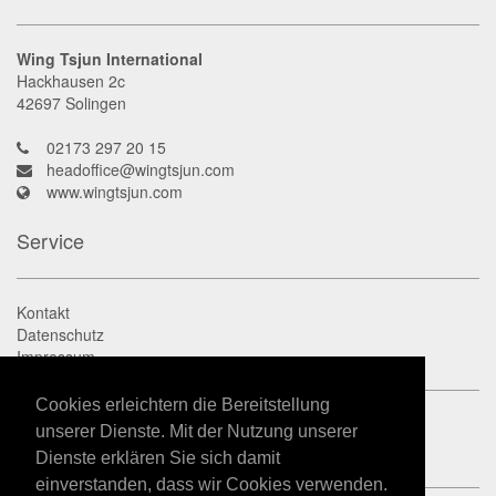
Wing Tsjun International
Hackhausen 2c
42697
Solingen
02173 297 20 15
headoffice@wingtsjun.com
www.wingtsjun.com
Service
Kontakt
Datenschutz
Impressum
Cookies erleichtern die Bereitstellung
unserer Dienste. Mit der Nutzung unserer
Dienste erklären Sie sich damit
einverstanden, dass wir Cookies verwenden.