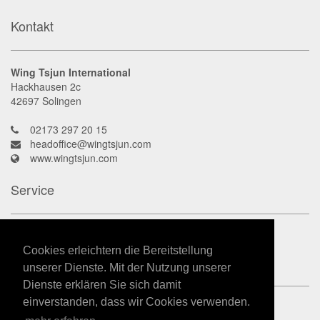
Kontakt
Wing Tsjun International
Hackhausen 2c
42697
Solingen
02173 297 20 15
headoffice@wingtsjun.com
www.wingtsjun.com
Service
Kontakt
Datenschutz
Cookies erleichtern die Bereitstellung
Impressum
unserer Dienste. Mit der Nutzung unserer
Dienste erklären Sie sich damit
einverstanden, dass wir Cookies verwenden.