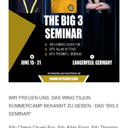
WIR FREUEN UNS, DAS WING TSJUN
SUMMERCAMP BEKANNT ZU GEBEN - DAS "BIG 3
SEMINAR"
Sifu Cheng Chuen Fun, Sifu Allan Fong, Sifu Thommy