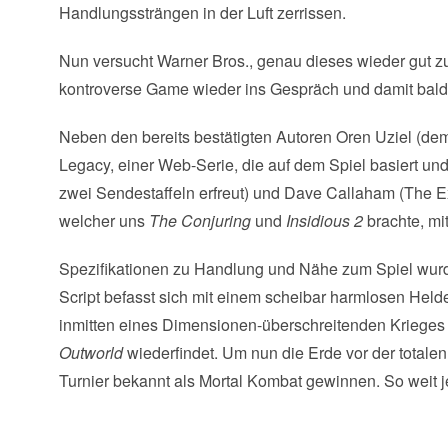
Handlungssträngen in der Luft zerrissen.
Nun versucht Warner Bros., genau dieses wieder gut 
kontroverse Game wieder ins Gespräch und damit bald 
Neben den bereits bestätigten Autoren Oren Uziel (de
Legacy, einer Web-Serie, die auf dem Spiel basiert un
zwei Sendestaffeln erfreut) und Dave Callaham (The E
welcher uns
The Conjuring
und
Insidious 2
brachte, mi
Spezifikationen zu Handlung und Nähe zum Spiel wurde
Script befasst sich mit einem scheibar harmlosen Helde
inmitten eines Dimensionen-überschreitenden Krieges
Outworld
wiederfindet. Um nun die Erde vor der totalen
Turnier bekannt als Mortal Kombat gewinnen. So weit j