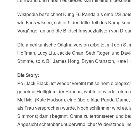
Leinwand und haben es dieses Mal mit einem besonder
Wikipedia bezeichnet Kung Fu Panda als eine
US-amer
wie Fans wissen, schließt der dritte Teil des Kampfkun
Vorgänger an und die Bildschirmspezialisten von Drea
Die amerikanische Originalversion arbeitet mit den St
Hoffman, Lucy Liu, Jackie Chan, Seth Rogen und Davi
Stimme, so z. B. James Hong, Bryan Cranston, Kate 
Die Story:
Po (Jack Black) ist wieder vereint mit seinem biologisc
geheime Heiligtum der Pandas, wohin er wieder einmal z
Mei Mei (Kate Hudson), eine übereifrige Panda-Dame, d
als Frau versprochen wurde. Noch schlimmer wird es, al
Simmons) damit beginnt, China zu terrorisieren und be
Angesicht scheinbar unüberwindlicher Widerstände, lieg