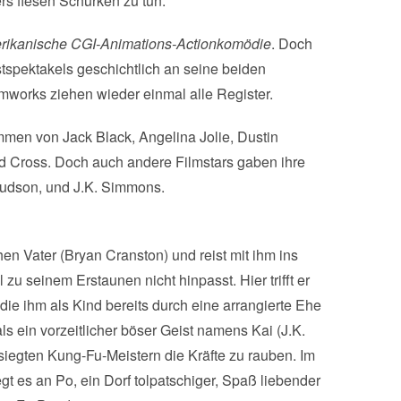
s fiesen Schurken zu tun.
ikanische CGI-Animations-Actionkomödie
. Doch
stspektakels geschichtlich an seine beiden
mworks ziehen wieder einmal alle Register.
immen von Jack Black, Angelina Jolie, Dustin
d Cross. Doch auch andere Filmstars gaben ihre
Hudson, und J.K. Simmons.
hen Vater (Bryan Cranston) und reist mit ihm ins
u seinem Erstaunen nicht hinpasst. Hier trifft er
ie ihm als Kind bereits durch eine arrangierte Ehe
s ein vorzeitlicher böser Geist namens Kai (J.K.
siegten Kung-Fu-Meistern die Kräfte zu rauben. Im
t es an Po, ein Dorf tolpatschiger, Spaß liebender