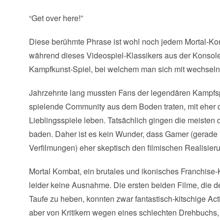
“Get over here!”
Diese berühmte Phrase ist wohl noch jedem Mortal-Ko
während dieses Videospiel-Klassikers aus der Konsole
Kampfkunst-Spiel, bei welchem man sich mit wechseln
Jahrzehnte lang mussten Fans der legendären Kampfspi
spielende Community aus dem Boden traten, mit eher qu
Lieblingsspiele leben. Tatsächlich gingen die meisten
baden. Daher ist es kein Wunder, dass Gamer (gerade
Verfilmungen) eher skeptisch den filmischen Realisie
Mortal Kombat, ein brutales und ikonisches Franchise-
leider keine Ausnahme. Die ersten beiden Filme, die d
Taufe zu heben, konnten zwar fantastisch-kitschige Ac
aber von Kritikern wegen eines schlechten Drehbuchs