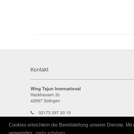
Kontakt
Wing Tsjun International
Hackhausen 2c
42697
Solingen
02173 297 20 15
headoffice@wingtsjun.com
www.wingtsjun.com
Cookies erleichtern die Bereitstellung unserer Dienste. Mi
verwenden.
mehr erfahren