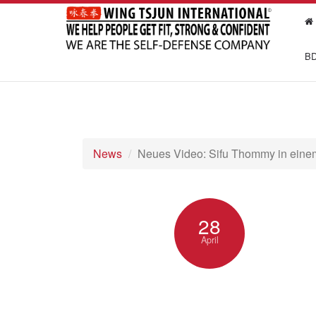
BD
News
Neues Video: Sifu Thommy in eine
28
April