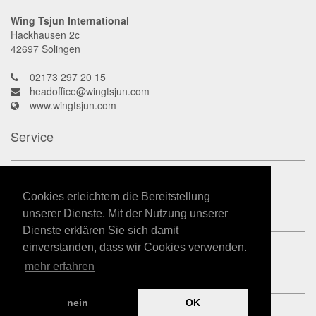
Wing Tsjun International
Hackhausen 2c
42697
Solingen
02173 297 20 15
headoffice@wingtsjun.com
www.wingtsjun.com
Service
Kontakt
Datenschutz
Cookies erleichtern die Bereitstellung
Impressum
unserer Dienste. Mit der Nutzung unserer
Dienste erklären Sie sich damit
einverstanden, dass wir Cookies verwenden.
mehr erfahren
nein
OK
powered by
Kampfkunst-App.de