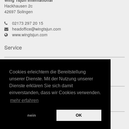
Wing Tsjun International
Hackhausen 2c
42697
Solingen
02173 297 20 15
headoffice@wingtsjun.com
www.wingtsjun.com
Service
Kontakt
Datenschutz
Cookies erleichtern die Bereitstellung
Impressum
unserer Dienste. Mit der Nutzung unserer
Dienste erklären Sie sich damit
einverstanden, dass wir Cookies verwenden.
mehr erfahren
nein
OK
powered by
Kampfkunst-App.de