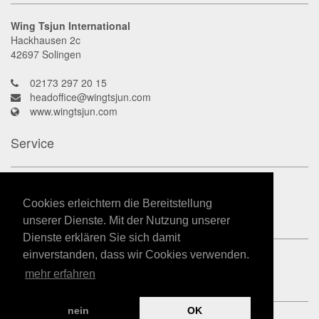
Wing Tsjun International
Hackhausen 2c
42697
Solingen
02173 297 20 15
headoffice@wingtsjun.com
www.wingtsjun.com
Service
Kontakt
Datenschutz
Cookies erleichtern die Bereitstellung
Impressum
unserer Dienste. Mit der Nutzung unserer
Dienste erklären Sie sich damit
einverstanden, dass wir Cookies verwenden.
mehr erfahren
nein
OK