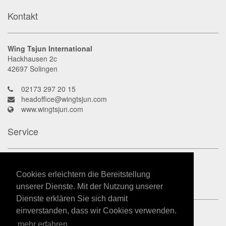
Kontakt
Wing Tsjun International
Hackhausen 2c
42697
Solingen
02173 297 20 15
headoffice@wingtsjun.com
www.wingtsjun.com
Service
Kontakt
Datenschutz
Cookies erleichtern die Bereitstellung
Impressum
unserer Dienste. Mit der Nutzung unserer
Dienste erklären Sie sich damit
einverstanden, dass wir Cookies verwenden.
mehr erfahren